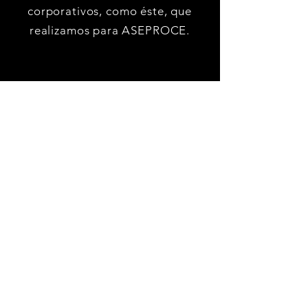
corporativos, como éste, que
realizamos para ASEPROCE.
ASEPROCE 30
AÑOS
Mirar ahora